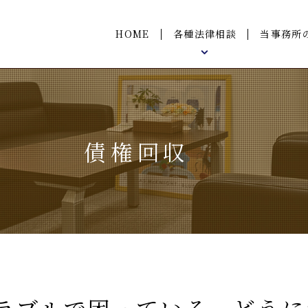
HOME
各種法律相談
当事務所
ご相談の流れ
離婚問題
借金・債務整理
債権回収
企業法務
遺産相続
不動産問題
労働問題
債権回収
交通事故