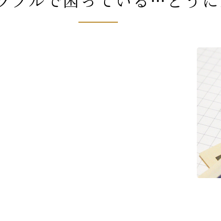
ラブルで
困っている…
どうに
刑事事件・示談交渉